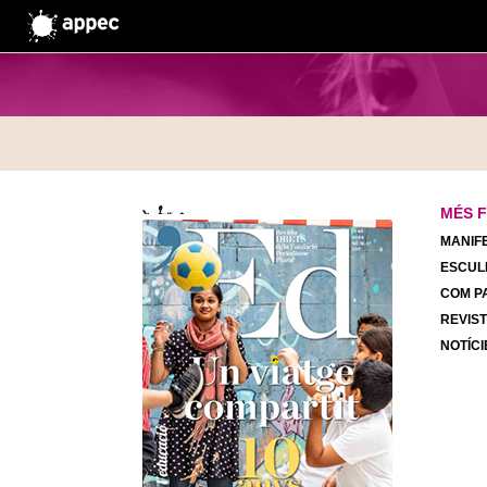
MÉS 
MANIF
ESCULL
COM PA
AMB LA COL·LABORACIÓ DE:
REVIS
NOTÍCI